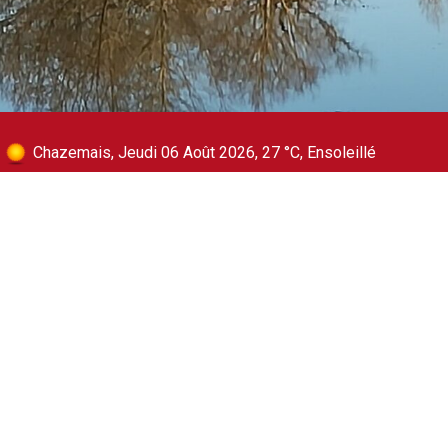
Chazemais, Jeudi 06 Août 2026, 27 °C, Ensoleillé