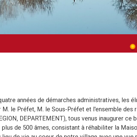
 quatre années de démarches administratives, les él
r M. le Préfet, M. le Sous-Préfet et l'ensemble de
EGION, DEPARTEMENT), tous venus inaugurer ce be
 plus de 500 âmes, consistant à réhabiliter la Maiso
 lieu de vie au coeur de notre village avec une vu